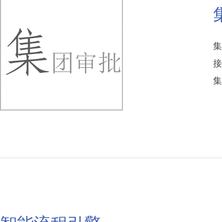
集
接
集