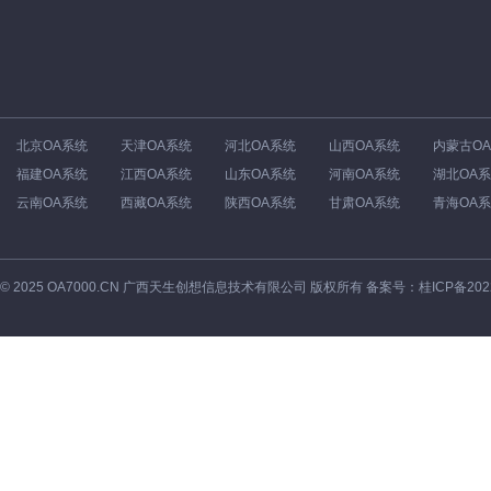
北京OA系统
天津OA系统
河北OA系统
山西OA系统
内蒙古O
福建OA系统
江西OA系统
山东OA系统
河南OA系统
湖北OA
云南OA系统
西藏OA系统
陕西OA系统
甘肃OA系统
青海OA
©
2025
OA7000.CN 广西天生创想信息技术有限公司 版权所有 备案号：
桂ICP备202