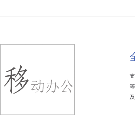
支
等
及