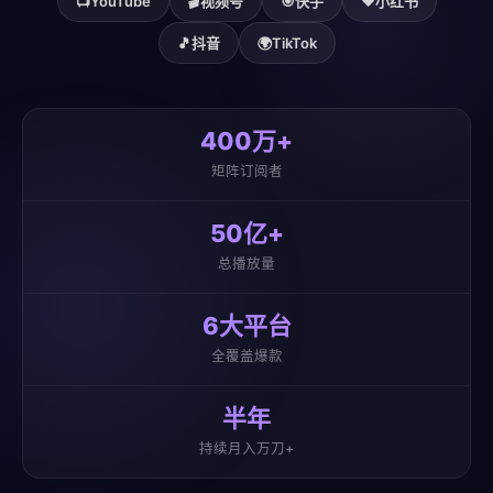
📺
YouTube
🎬
视频号
🎯
快手
❤️
小红书
🎵
抖音
🌍
TikTok
400万+
矩阵订阅者
50亿+
总播放量
6大平台
全覆盖爆款
半年
持续月入万刀+