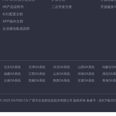
H5产品说明书
二次开发方便
开源服务
钉钉配置文档
APP操作文档
企业微信集成说明
北京OA系统
天津OA系统
河北OA系统
山西OA系统
内蒙古O
福建OA系统
江西OA系统
山东OA系统
河南OA系统
湖北OA
云南OA系统
西藏OA系统
陕西OA系统
甘肃OA系统
青海OA
©
2025
OA7000.CN 广西天生创想信息技术有限公司 版权所有 备案号：
桂ICP备202