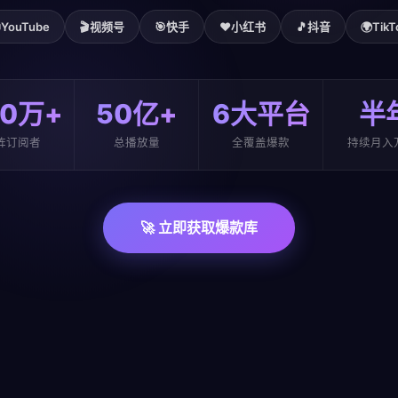

YouTube
🎬
视频号
🎯
快手
❤️
小红书
🎵
抖音
🌍
TikT
00万+
50亿+
6大平台
半
阵订阅者
总播放量
全覆盖爆款
持续月入
🚀 立即获取爆款库