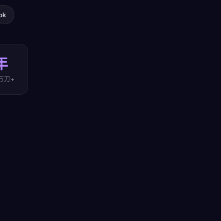
ok
年
万刀+