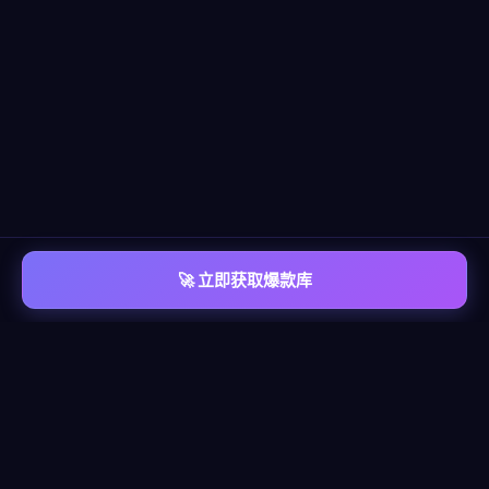
🚀 立即获取爆款库
📡 平台覆盖
覆盖
六大主流平台
每个平台都有独立的爆款情报库，包含脚本模板、算法洞察、