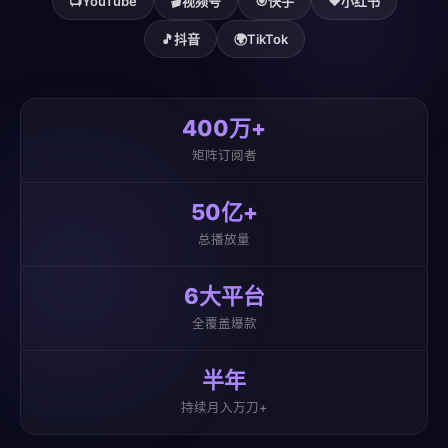
📺
YouTube
🎬
视频号
🎯
快手
❤️
小红书
🎵
抖音
🌍
TikTok
400万+
矩阵订阅者
50亿+
总播放量
6大平台
全覆盖爆款
半年
持续月入万刀+