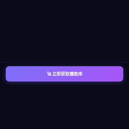
🚀 立即获取爆款库
📡 平台覆盖
覆盖
六大主流平台
每个平台都有独立的爆款情报库，包含脚本模板、算法洞察、