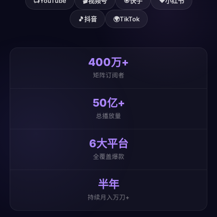
📺
YouTube
🎬
视频号
🎯
快手
❤️
小红书
🎵
抖音
🌍
TikTok
400万+
矩阵订阅者
50亿+
总播放量
6大平台
全覆盖爆款
半年
持续月入万刀+