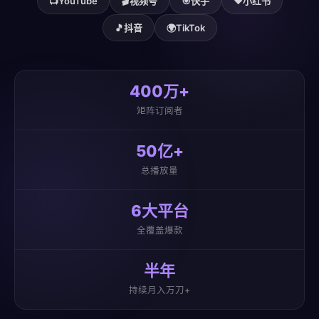
📺
YouTube
🎬
视频号
🎯
快手
❤️
小红书
🎵
抖音
🌍
TikTok
400万+
矩阵订阅者
50亿+
总播放量
6大平台
全覆盖爆款
半年
持续月入万刀+