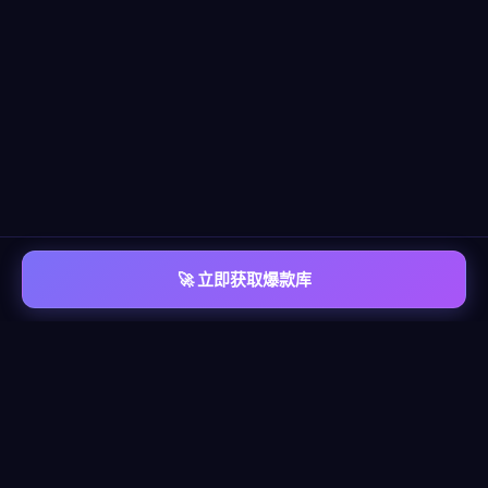
🚀 立即获取爆款库
📡 平台覆盖
覆盖
六大主流平台
每个平台都有独立的爆款情报库，包含脚本模板、算法洞察、