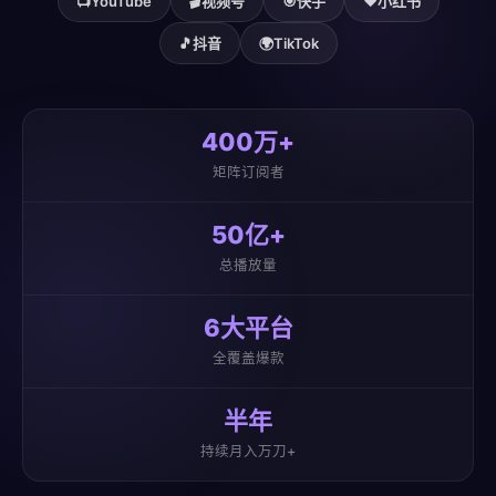
📺
YouTube
🎬
视频号
🎯
快手
❤️
小红书
🎵
抖音
🌍
TikTok
400万+
矩阵订阅者
50亿+
总播放量
6大平台
全覆盖爆款
半年
持续月入万刀+