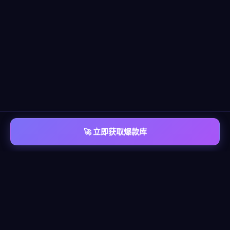
🚀 立即获取爆款库
📡 平台覆盖
覆盖
六大主流平台
每个平台都有独立的爆款情报库，包含脚本模板、算法洞察、