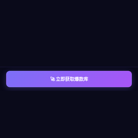
🚀 立即获取爆款库
📡 平台覆盖
覆盖
六大主流平台
每个平台都有独立的爆款情报库，包含脚本模板、算法洞察、