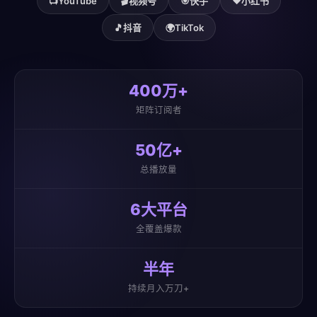
📺
YouTube
🎬
视频号
🎯
快手
❤️
小红书
🎵
抖音
🌍
TikTok
400万+
矩阵订阅者
50亿+
总播放量
6大平台
全覆盖爆款
半年
持续月入万刀+