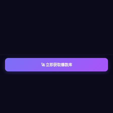
🚀 立即获取爆款库
📡 平台覆盖
覆盖
六大主流平台
每个平台都有独立的爆款情报库，包含脚本模板、算法洞察、