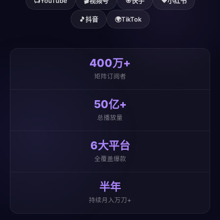
📺
YouTube
🎬
视频号
🎯
快手
❤️
小红书
🎵
抖音
🌍
TikTok
400万+
矩阵订阅者
50亿+
总播放量
6大平台
全覆盖爆款
半年
持续月入万刀+