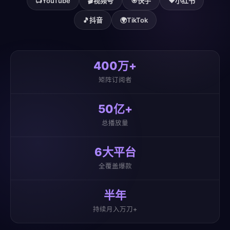
📺
YouTube
🎬
视频号
🎯
快手
❤️
小红书
🎵
抖音
🌍
TikTok
400万+
矩阵订阅者
50亿+
总播放量
6大平台
全覆盖爆款
半年
持续月入万刀+