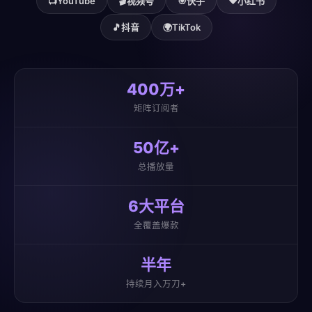
📺
YouTube
🎬
视频号
🎯
快手
❤️
小红书
🎵
抖音
🌍
TikTok
400万+
矩阵订阅者
50亿+
总播放量
6大平台
全覆盖爆款
半年
持续月入万刀+