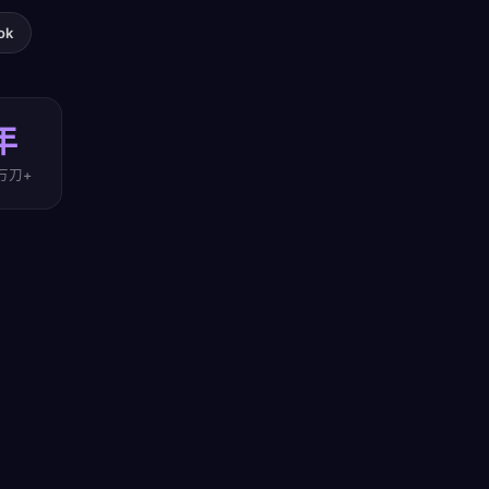
ok
年
万刀+