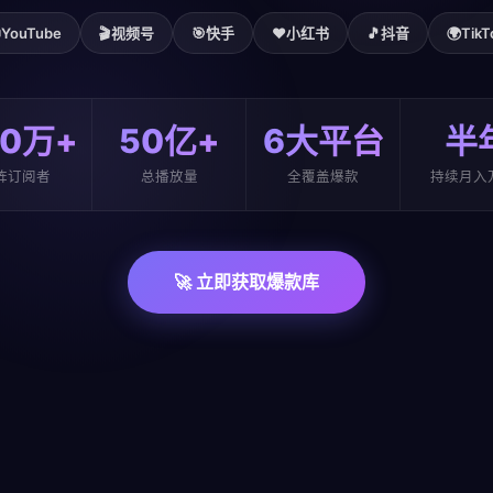

YouTube
🎬
视频号
🎯
快手
❤️
小红书
🎵
抖音
🌍
TikT
00万+
50亿+
6大平台
半
阵订阅者
总播放量
全覆盖爆款
持续月入
🚀 立即获取爆款库