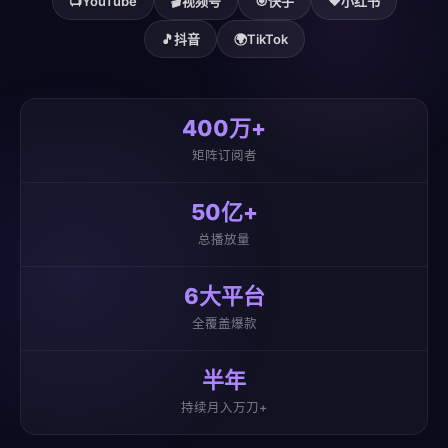
📺
YouTube
🎬
视频号
🎯
快手
❤️
小红书
🎵
抖音
🌍
TikTok
400万+
矩阵订阅者
50亿+
总播放量
6大平台
全覆盖爆款
半年
持续月入万刀+