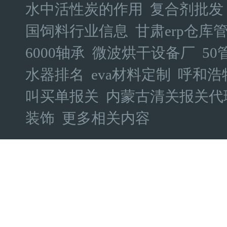
水中活性炭的作用
复合剂批发
国饲料行业信息
甘肃erp仓库
6000轴承
微波烘干设备厂
50
水器排名
eva材料定制
呼和浩
叫买单报关
内蒙古清关报关代
装饰
更多相关内容