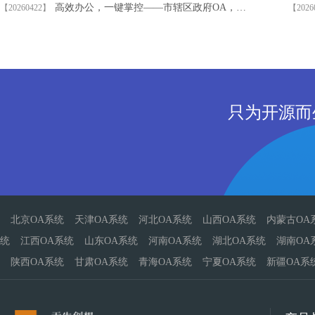
高效办公，一键掌控——市辖区政府OA，智慧政务新体验！
【20260422】
【2026
只为开源而
北京OA系统
天津OA系统
河北OA系统
山西OA系统
内蒙古OA
统
江西OA系统
山东OA系统
河南OA系统
湖北OA系统
湖南OA
陕西OA系统
甘肃OA系统
青海OA系统
宁夏OA系统
新疆OA系