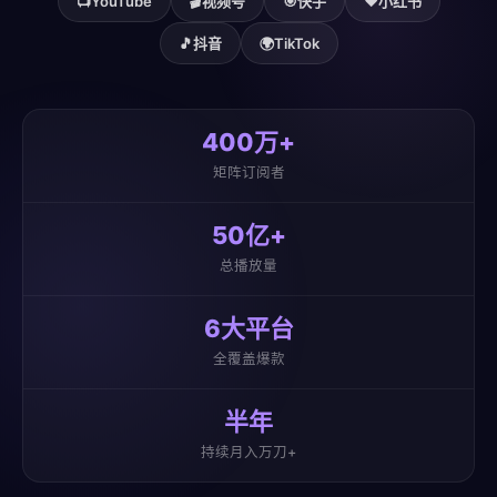
📺
YouTube
🎬
视频号
🎯
快手
❤️
小红书
🎵
抖音
🌍
TikTok
400万+
矩阵订阅者
50亿+
总播放量
6大平台
全覆盖爆款
半年
持续月入万刀+