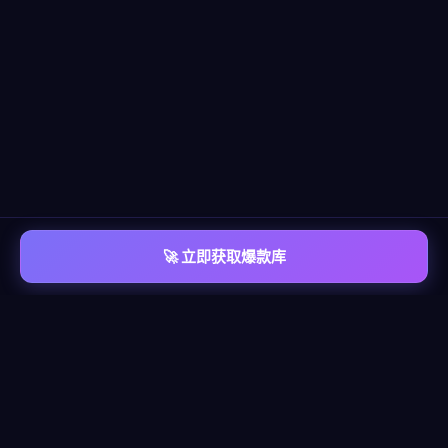
🚀 立即获取爆款库
📡 平台覆盖
覆盖
六大主流平台
每个平台都有独立的爆款情报库，包含脚本模板、算法洞察、