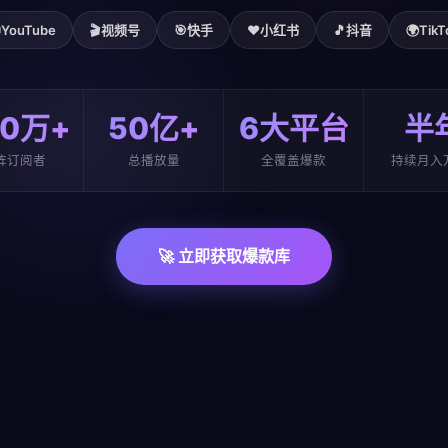

YouTube
🎬
视频号
🎯
快手
❤️
小红书
🎵
抖音
🌍
TikT
00万+
50亿+
6大平台
半
阵订阅者
总播放量
全覆盖爆款
持续月入
🚀 立即获取爆款库