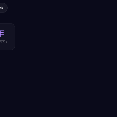
ok
年
万刀+