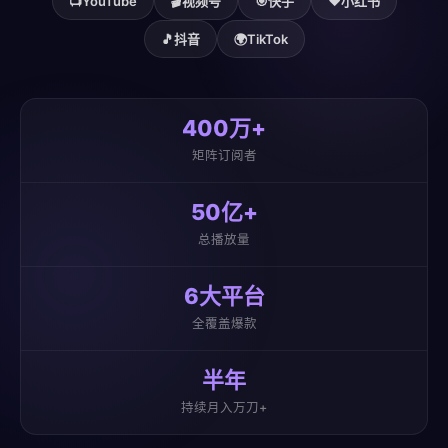
📺
YouTube
🎬
视频号
🎯
快手
❤️
小红书
🎵
抖音
🌍
TikTok
400万+
矩阵订阅者
50亿+
总播放量
6大平台
全覆盖爆款
半年
持续月入万刀+