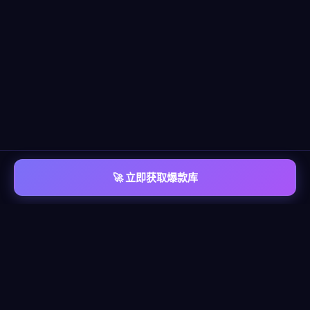
🚀 立即获取爆款库
📡 平台覆盖
覆盖
六大主流平台
每个平台都有独立的爆款情报库，包含脚本模板、算法洞察、