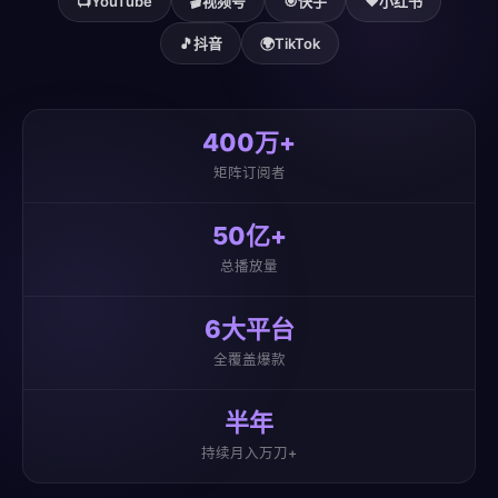
📺
YouTube
🎬
视频号
🎯
快手
❤️
小红书
🎵
抖音
🌍
TikTok
400万+
矩阵订阅者
50亿+
总播放量
6大平台
全覆盖爆款
半年
持续月入万刀+