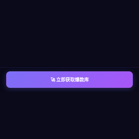
🚀 立即获取爆款库
📡 平台覆盖
覆盖
六大主流平台
每个平台都有独立的爆款情报库，包含脚本模板、算法洞察、