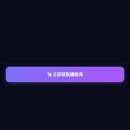
🚀 立即获取爆款库
📡 平台覆盖
覆盖
六大主流平台
每个平台都有独立的爆款情报库，包含脚本模板、算法洞察、