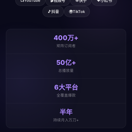
📺
YouTube
🎬
视频号
🎯
快手
❤️
小红书
🎵
抖音
🌍
TikTok
400万+
矩阵订阅者
50亿+
总播放量
6大平台
全覆盖爆款
半年
持续月入万刀+