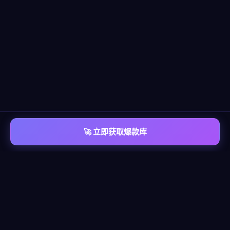
🚀 立即获取爆款库
📡 平台覆盖
覆盖
六大主流平台
每个平台都有独立的爆款情报库，包含脚本模板、算法洞察、