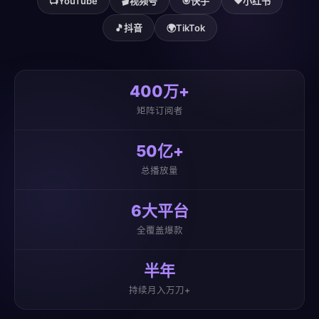
📺
YouTube
🎬
视频号
🎯
快手
❤️
小红书
🎵
抖音
🌍
TikTok
400万+
矩阵订阅者
50亿+
总播放量
6大平台
全覆盖爆款
半年
持续月入万刀+