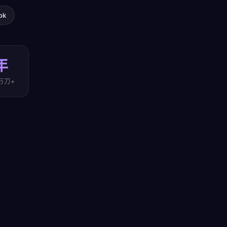
ok
年
万刀+