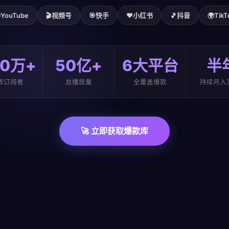

YouTube
🎬
视频号
🎯
快手
❤️
小红书
🎵
抖音
🌍
TikT
00万+
50亿+
6大平台
半
阵订阅者
总播放量
全覆盖爆款
持续月入
🚀 立即获取爆款库